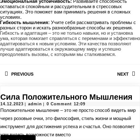
Эмоциональная устойчивость:
Развивайте способность
оставаться спокойным и рассудительным в стрессовых
ситуациях. Это поможет вам принимать решения в сложных
условиях.
Гибкость мышления:
Учите себя рассматривать проблемы с
разных сторон и искать разнообразные способы их решения.
Гибкость и адаптация – это не только навыки, но и установка
ума, которая помогает справляться с переменами и эффективно
адаптироваться к новым условиям. Эти качества позволяют
лучше адаптироваться к окружающему миру и успешно
преодолевать вызовы, с которыми мы сталкиваемся.
Навигация
по
PREVIOUS
NEXT
записям
Previous
Next
post:
post:
С
Сила Положительного Мышления
14.12.2023
admin
П
14.12.2023
admin
0 Comment
12:09
|
|
Положительное мышление – это не просто способ видеть мир
М
через розовые очки, это философия, стиль жизни и мощный
инструмент для достижения успеха и счастья. Оно позволяет
нам видеть возможности вместо