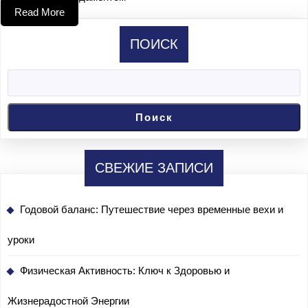
Искусство
Read
Read More
More
Распорядка
ПОИСК
Дня
Поиск
СВЕЖИЕ ЗАПИСИ
Годовой баланс: Путешествие через временные вехи и
уроки
Физическая Активность: Ключ к Здоровью и
Жизнерадостной Энергии